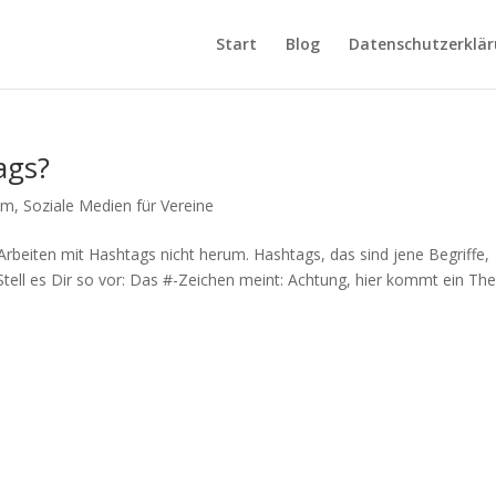
Start
Blog
Datenschutzerklä
ags?
am
,
Soziale Medien für Vereine
rbeiten mit Hashtags nicht herum. Hashtags, das sind jene Begriffe,
 Stell es Dir so vor: Das #-Zeichen meint: Achtung, hier kommt ein Th