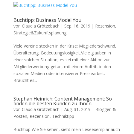
Buchtipp: Business Model You
von
Claudia Grötzebach
|
Sep. 16, 2019
|
Rezension
,
Strategie&Zukunftsplanung
Viele Vereine stecken in der Krise: Mitgliederschwund,
Überalterung, Bedeutungslosigkeit.Viele glauben in
einer solchen Situation, es sei mit einer Aktion zur
Mitgliederwerbung getan, mit einem Auftritt in den
sozialen Medien oder intensiverer Pressearbeit.
Braucht es...
Ste­phan Heinrich: Content Manage­ment: So
finden die besten Kunden zu Ihnen.
von
Claudia Grötzebach
|
Aug. 31, 2019
|
Bloggen &
Posten
,
Rezension
,
Techniktipp
Buchtipp Wie Sie sehen, sieht mein Leseexemplar auch