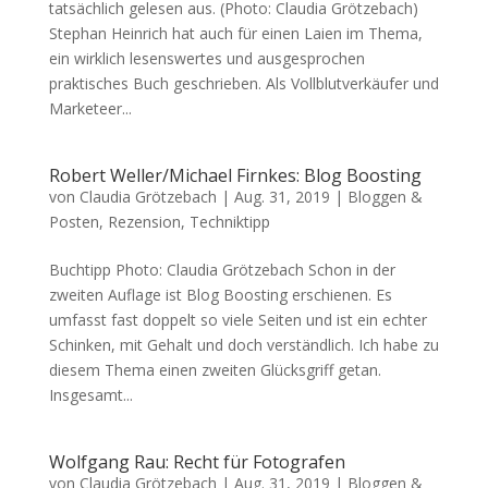
tatsächlich gelesen aus. (Photo: Claudia Grötzebach)
Stephan Heinrich hat auch für einen Laien im Thema,
ein wirklich lesenswertes und ausgesprochen
praktisches Buch geschrieben. Als Vollblutverkäufer und
Marketeer...
Robert Weller/Michael Firnkes: Blog Boosting
von
Claudia Grötzebach
|
Aug. 31, 2019
|
Bloggen &
Posten
,
Rezension
,
Techniktipp
Buchtipp Photo: Claudia Grötzebach Schon in der
zweiten Auf­lage ist Blog Boosting er­schienen. Es
umfasst fast doppelt so viele Seiten und ist ein echter
Schinken, mit Gehalt und doch verständlich. Ich habe zu
diesem Thema einen zweiten Glücksgriff getan.
Insgesamt...
Wolfgang Rau: Recht für Fotografen
von
Claudia Grötzebach
|
Aug. 31, 2019
|
Bloggen &