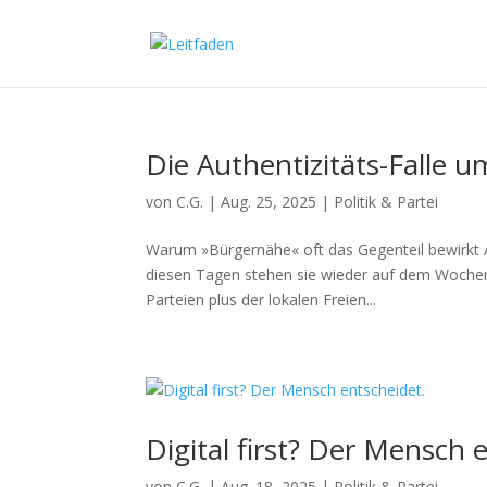
Die Authentizitäts-Falle 
von
C.G.
|
Aug. 25, 2025
|
Politik & Partei
Warum »Bürgernähe« oft das Gegenteil bewirkt Aut
diesen Tagen stehen sie wieder auf dem Wochenm
Parteien plus der lokalen Freien...
Digital first? Der Mensch 
von
C.G.
|
Aug. 18, 2025
|
Politik & Partei